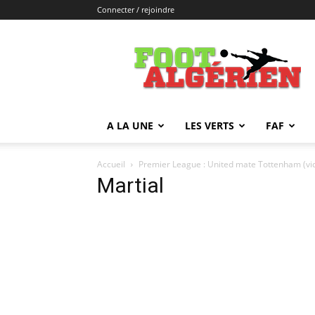
Connecter / rejoindre
FOOTALGERIEN
A LA UNE
LES VERTS
FAF
Accueil
Premier League : United mate Tottenham (vi
Martial