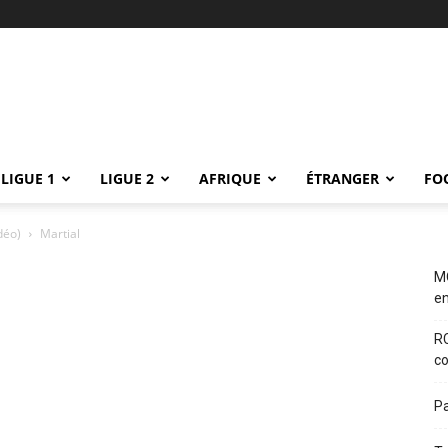
LIGUE 1
LIGUE 2
AFRIQUE
ÉTRANGER
FO
déo)
Martial
M
en
RC
co
Pa