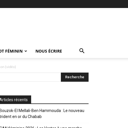
OT FÉMININ
NOUS ÉCRIRE
son (vidéo)
Articles récents
Bouzok-El Mellali-Ben Hammouda : Le nouveau
trident en or du Chabab