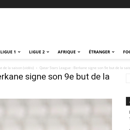
LIGUE 1
LIGUE 2
AFRIQUE
ÉTRANGER
FO
 de la saison (vidéo)
Qatar Stars League : Berkane signe son 9e but de la sai
erkane signe son 9e but de la