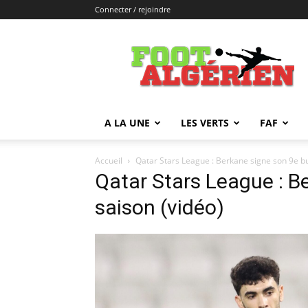
Connecter / rejoindre
FOOTALGERIEN
A LA UNE
LES VERTS
FAF
Accueil
Qatar Stars League : Berkane signe son 9e but
Qatar Stars League : B
saison (vidéo)