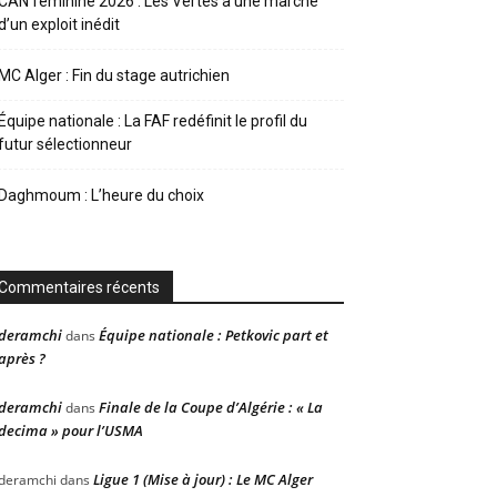
CAN féminine 2026 : Les Vertes à une marche
d’un exploit inédit
MC Alger : Fin du stage autrichien
Équipe nationale : La FAF redéfinit le profil du
futur sélectionneur
Daghmoum : L’heure du choix
Commentaires récents
deramchi
Équipe nationale : Petkovic part et
dans
après ?
deramchi
Finale de la Coupe d’Algérie : « La
dans
decima » pour l’USMA
Ligue 1 (Mise à jour) : Le MC Alger
deramchi
dans