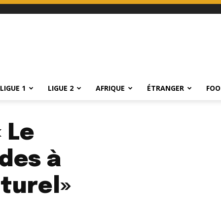
LIGUE 1
LIGUE 2
AFRIQUE
ÉTRANGER
FOO
 Le
des à
turel»