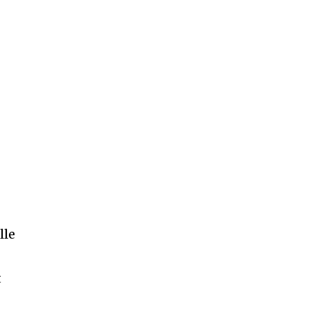
lle
t