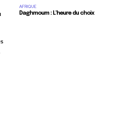
AFRIQUE
u
Daghmoum : L’heure du choix
ès
l