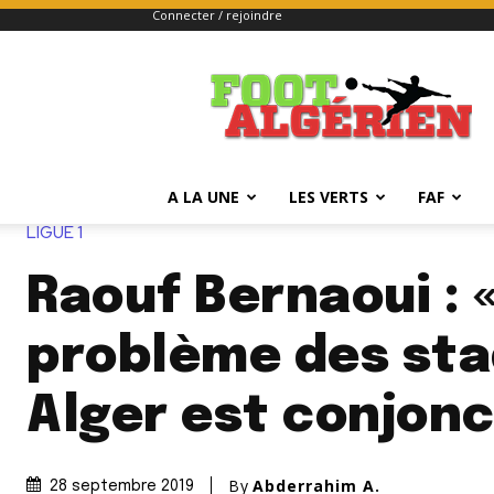
Connecter / rejoindre
FOOTALGERIEN
A LA UNE
LES VERTS
FAF
LIGUE 1
Raouf Bernaoui : «
problème des sta
Alger est conjonc
By
Abderrahim A.
28 septembre 2019