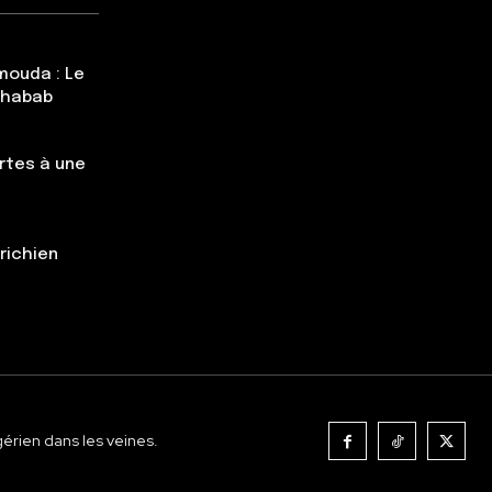
mouda : Le
Chabab
rtes à une
trichien
gérien dans les veines.