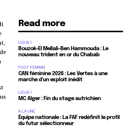
Read more
di
e
t,
LIGUE 1
Bouzok-El Mellali-Ben Hammouda : Le
 de
nouveau trident en or du Chabab
n
FOOT FÉMININ
CAN féminine 2026 : Les Vertes à une
marche d’un exploit inédit
st
LIGUE 1
lus
MC Alger : Fin du stage autrichien
A LA UNE
Équipe nationale : La FAF redéfinit le profil
du futur sélectionneur