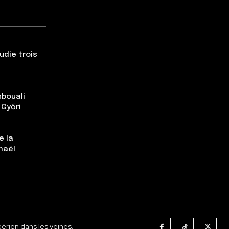
udie trois
nbouali
 Győri
e la
maël
gérien dans les veines.