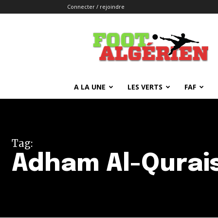
Connecter / rejoindre
FOOTALGERIEN
A LA UNE
LES VERTS
FAF
Tag:
Adham Al-Qurai