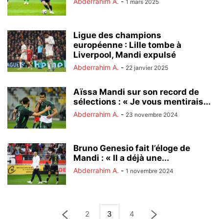
Abderrahim A.
-
1 mars 2025
Ligue des champions
européenne : Lille tombe à
Liverpool, Mandi expulsé
Abderrahim A.
-
22 janvier 2025
Aïssa Mandi sur son record de
sélections : « Je vous mentirais...
Abderrahim A.
-
23 novembre 2024
Bruno Genesio fait l’éloge de
Mandi : « Il a déjà une...
Abderrahim A.
-
1 novembre 2024
2
3
4