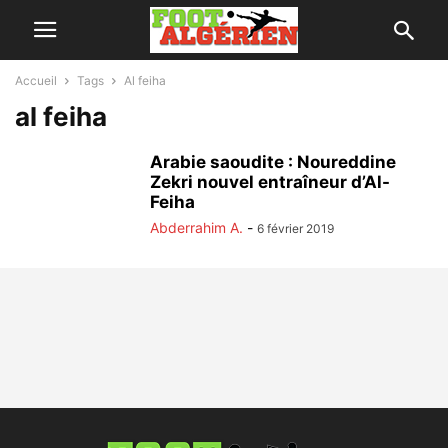
Accueil
Tags
Al feiha
al feiha
Arabie saoudite : Noureddine
Zekri nouvel entraîneur d’Al-
Feiha
Abderrahim A.
-
6 février 2019