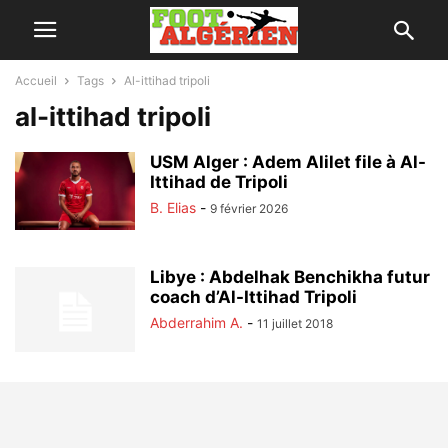
Accueil
Tags
Al-ittihad tripoli
al-ittihad tripoli
USM Alger : Adem Alilet file à Al-
Ittihad de Tripoli
B. Elias
-
9 février 2026
Libye : Abdelhak Benchikha futur
coach d’Al-Ittihad Tripoli
Abderrahim A.
-
11 juillet 2018