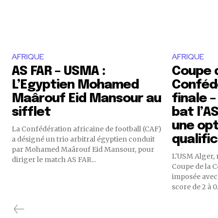
AFRIQUE
AFRIQUE
AS FAR – USMA :
Coupe d
L’Egyptien Mohamed
Confédé
Maârouf Eid Mansour au
finale –
sifflet
bat l’A
une opt
La Confédération africaine de football (CAF)
qualifi
a désigné un trio arbitral égyptien conduit
par Mohamed Maârouf Eid Mansour, pour
L'USM Alger, 
diriger le match AS FAR...
Coupe de la C
imposée avec 
score de 2 à 0.