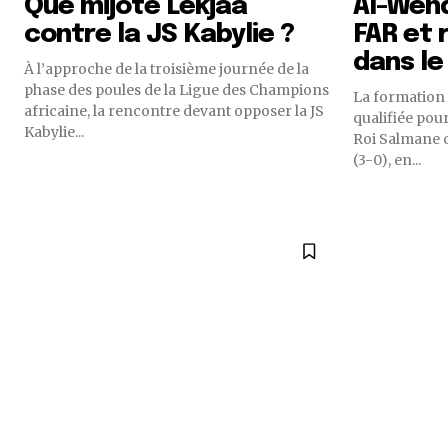
Que mijote Lekjaâ
Al-Wehd
contre la JS Kabylie ?
FAR et 
dans le
À l’approche de la troisième journée de la
phase des poules de la Ligue des Champions
La formation 
africaine, la rencontre devant opposer la JS
qualifiée pour
Kabylie...
Roi Salmane d
(3-0), en...