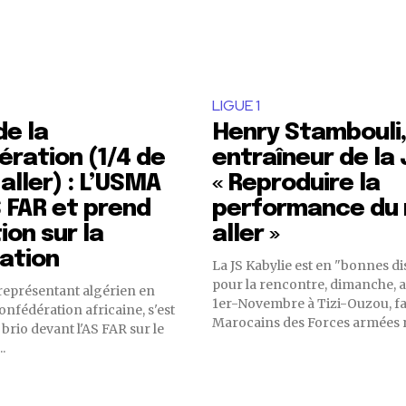
LIGUE 1
e la
Henry Stambouli,
ration (1/4 de
entraîneur de la 
 aller) : L’USMA
« Reproduire la
S FAR et prend
performance du
ion sur la
aller »
cation
La JS Kabylie est en "bonnes di
pour la rencontre, dimanche, a
représentant algérien en
1er-Novembre à Tizi-Ouzou, f
onfédération africaine, s'est
Marocains des Forces armées ro
brio devant l'AS FAR sur le
..