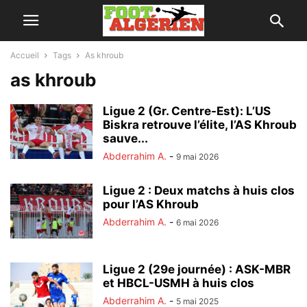
Accueil
Tags
As khroub
as khroub
Ligue 2 (Gr. Centre-Est): L’US
Biskra retrouve l’élite, l’AS Khroub
sauve...
Abderrahim A.
-
9 mai 2026
Ligue 2 : Deux matchs à huis clos
pour l’AS Khroub
Abderrahim A.
-
6 mai 2026
Ligue 2 (29e journée) : ASK-MBR
et HBCL-USMH à huis clos
Abderrahim A.
-
5 mai 2025