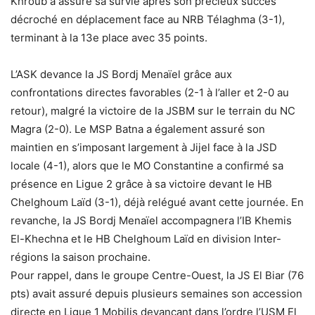
Khroub a assuré sa survie après son précieux succès
décroché en déplacement face au NRB Télaghma (3-1),
terminant à la 13e place avec 35 points.
L’ASK devance la JS Bordj Menaïel grâce aux
confrontations directes favorables (2-1 à l’aller et 2-0 au
retour), malgré la victoire de la JSBM sur le terrain du NC
Magra (2-0). Le MSP Batna a également assuré son
maintien en s’imposant largement à Jijel face à la JSD
locale (4-1), alors que le MO Constantine a confirmé sa
présence en Ligue 2 grâce à sa victoire devant le HB
Chelghoum Laïd (3-1), déjà relégué avant cette journée. En
revanche, la JS Bordj Menaïel accompagnera l’IB Khemis
El-Khechna et le HB Chelghoum Laïd en division Inter-
régions la saison prochaine.
Pour rappel, dans le groupe Centre-Ouest, la JS El Biar (76
pts) avait assuré depuis plusieurs semaines son accession
directe en Ligue 1 Mobilis devançant dans l’ordre l’USM El