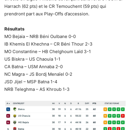
Harrach (62 pts) et le CR Temouchent (59 pts) qui
prendront part aux Play-Offs d’accession.
Résultats
MO Bejaia – NRB Béni Oulbane 0-0
IB Khemis El Khechna – CR Béni Thour 2-3
MO Constantine – HB Chelghoum Laïd 3-1
US Biskra – US Chaouia 1-1
CA Batna – USM Annaba 2-0
NC Magra – JS Bordj Menaïel 0-2
JSD Jijel – MSP Batna 1-4
NRB Teleghma – AS Khroub 1-3