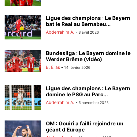
Ligue des champions : Le Bayern
bat le Real au Bernabeu...
Abderrahim A.
-
8 avril 2026
Bundesliga : Le Bayern domine le
Werder Brême (vidéo)
B. Elias
-
14 février 2026
Ligue des champions : Le Bayern
domine le PSG au Parc...
Abderrahim A.
-
5 novembre 2025
OM : Gouiri a failli rejoindre un
géant d’Europe