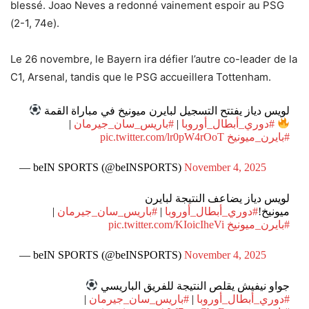
blessé. Joao Neves a redonné vainement espoir au PSG
(2-1, 74e).
Le 26 novembre, le Bayern ira défier l’autre co-leader de la
C1, Arsenal, tandis que le PSG accueillera Tottenham.
لويس دياز يفتتح التسجيل لبايرن ميونيخ في مباراة القمة
|
#باريس_سان_جيرمان
|
#دوري_أبطال_أوروبا
pic.twitter.com/lr0pW4rOoT
#بايرن_ميونيخ
— beIN SPORTS (@beINSPORTS)
November 4, 2025
لويس دياز يضاعف النتيجة لبايرن
|
#باريس_سان_جيرمان
|
#دوري_أبطال_أوروبا
ميونيخ!
pic.twitter.com/KIoicIheVi
#بايرن_ميونيخ
— beIN SPORTS (@beINSPORTS)
November 4, 2025
جواو نيفيش يقلص النتيجة للفريق الباريسي
|
#باريس_سان_جيرمان
|
#دوري_أبطال_أوروبا