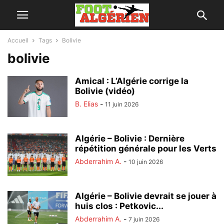
Accueil
Tags
Bolivie
bolivie
Amical : L’Algérie corrige la
Bolivie (vidéo)
B. Elias
-
11 juin 2026
Algérie – Bolivie : Dernière
répétition générale pour les Verts
Abderrahim A.
-
10 juin 2026
Algérie – Bolivie devrait se jouer à
huis clos : Petkovic...
Abderrahim A.
-
7 juin 2026