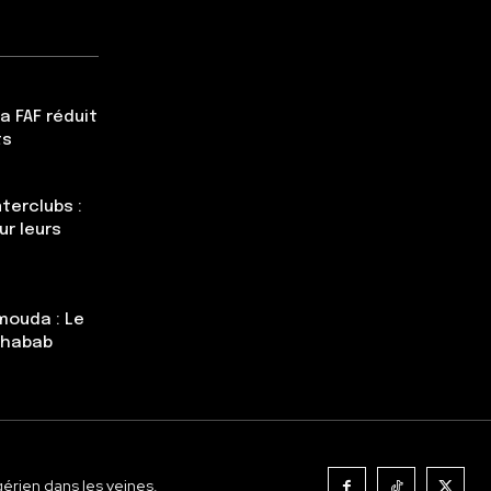
a FAF réduit
ts
terclubs :
ur leurs
mouda : Le
Chabab
gérien dans les veines.