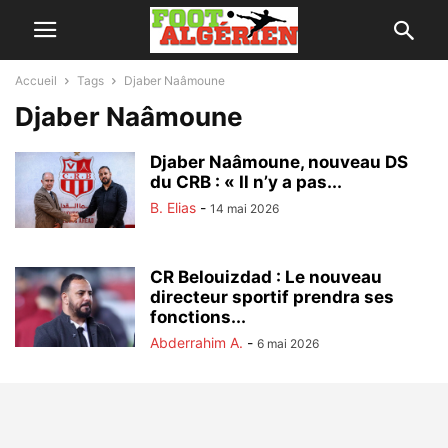
Accueil
Tags
Djaber Naâmoune
Djaber Naâmoune
Djaber Naâmoune, nouveau DS
du CRB : « Il n’y a pas...
B. Elias
-
14 mai 2026
CR Belouizdad : Le nouveau
directeur sportif prendra ses
fonctions...
Abderrahim A.
-
6 mai 2026