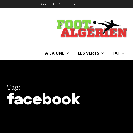
Connecter / rejoindre
FOOTALGERIEN
A LA UNE
LES VERTS
FAF
Tag:
facebook