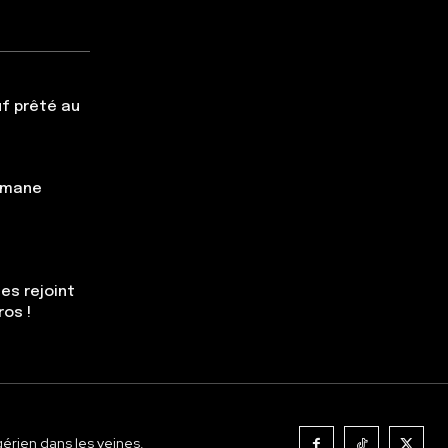
f prêté au
simane
es rejoint
ros !
gérien dans les veines.