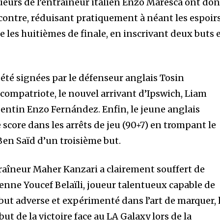
oueurs de l’entraîneur italien Enzo Maresca ont do
contre, réduisant pratiquement à néant les espoir
e les huitièmes de finale, en inscrivant deux buts 
t été signées par le défenseur anglais Tosin
 compatriote, le nouvel arrivant d’Ipswich, Liam
rgentin Enzo Fernández. Enfin, le jeune anglais
e score dans les arrêts de jeu (90+7) en trompant le
Ben Saïd d’un troisième but.
traîneur Maher Kanzari a clairement souffert de
rienne Youcef Belaïli, joueur talentueux capable de
 but adverse et expérimenté dans l’art de marquer, 
 but de la victoire face au LA Galaxy lors de la