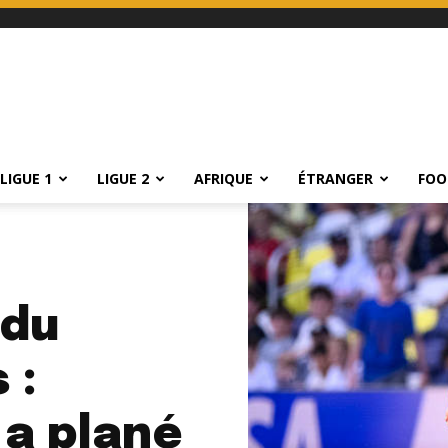
LIGUE 1
LIGUE 2
AFRIQUE
ÉTRANGER
FOO
 du
 :
 a plané