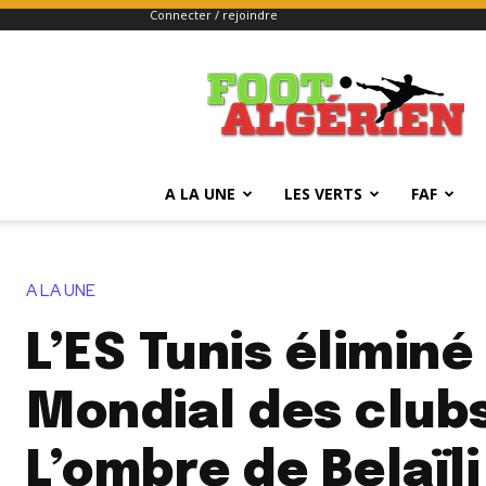
Connecter / rejoindre
FOOTALGERIEN
A LA UNE
LES VERTS
FAF
A LA UNE
L’ES Tunis éliminé
Mondial des clubs
L’ombre de Belaïli