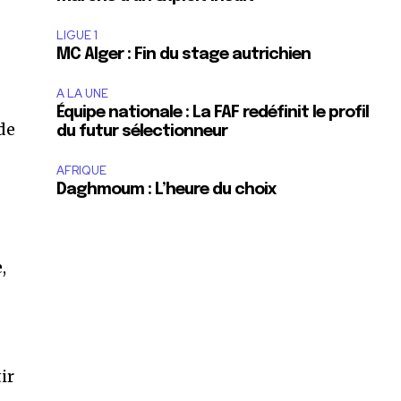
LIGUE 1
MC Alger : Fin du stage autrichien
A LA UNE
Équipe nationale : La FAF redéfinit le profil
de
du futur sélectionneur
AFRIQUE
Daghmoum : L’heure du choix
,
ir