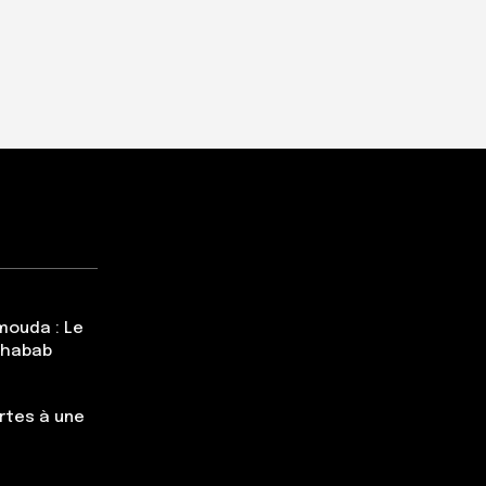
mouda : Le
Chabab
rtes à une