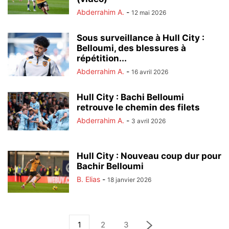
Abderrahim A.
-
12 mai 2026
Sous surveillance à Hull City :
Belloumi, des blessures à
répétition...
Abderrahim A.
-
16 avril 2026
Hull City : Bachi Belloumi
retrouve le chemin des filets
Abderrahim A.
-
3 avril 2026
Hull City : Nouveau coup dur pour
Bachir Belloumi
B. Elias
-
18 janvier 2026
1
2
3