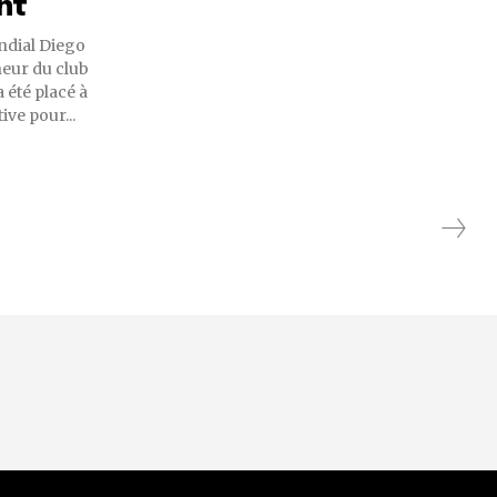
nt
ndial Diego
eur du club
 été placé à
ve pour...