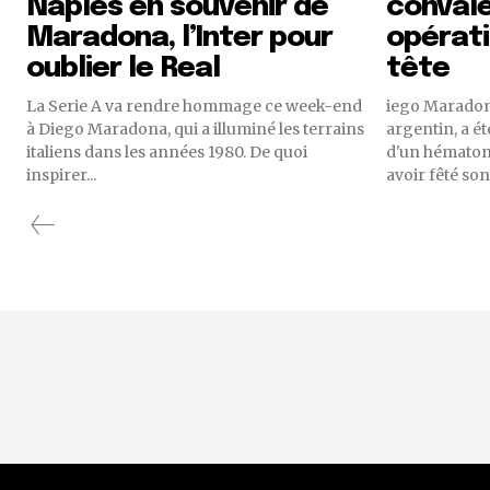
Naples en souvenir de
conval
Maradona, l’Inter pour
opérati
oublier le Real
tête
La Serie A va rendre hommage ce week-end
iego Maradona
à Diego Maradona, qui a illuminé les terrains
argentin, a é
italiens dans les années 1980. De quoi
d'un hématome
inspirer...
avoir fêté son.