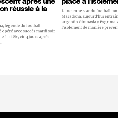
escent après une
placé à l’isoleme
on réussie à la
L’ancienne star du football mo
Maradona, aujourd’hui entraîn
argentin Gimnasia y Esgrima, a
, légende du football
l’isolement de manière préventi
té opéré avec succès mardi soir
 à la tête, cinq jours après
..