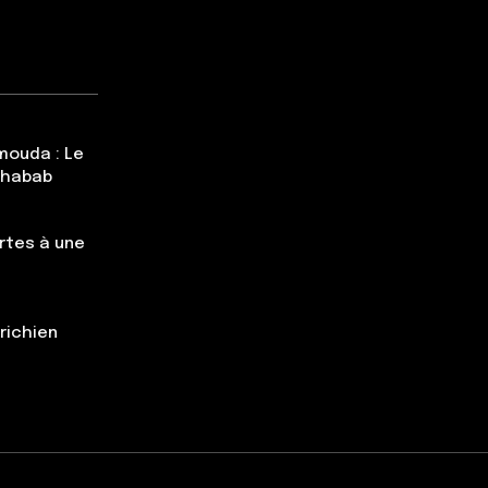
mouda : Le
Chabab
rtes à une
trichien