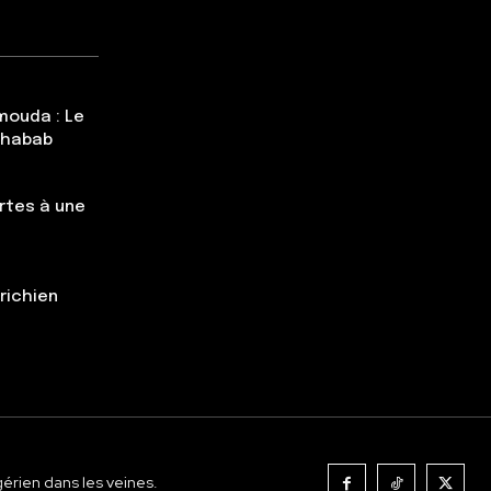
mouda : Le
Chabab
rtes à une
trichien
gérien dans les veines.