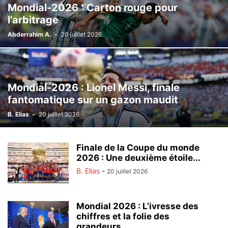
Mondial-2026 : Carton rouge pour
l’arbitrage
Abderrahim A.
-
20 juillet 2026
Mondial-2026 : Lionel Messi, finale
fantomatique sur un gazon maudit
B. Elias
-
20 juillet 2026
Finale de la Coupe du monde
2026 : Une deuxième étoile...
B. Elias
-
20 juillet 2026
Mondial 2026 : L’ivresse des
chiffres et la folie des
grandeurs...