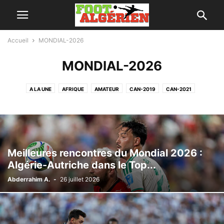
Accueil
MONDIAL-2026
MONDIAL-2026
A LA UNE
AFRIQUE
AMATEUR
CAN-2019
CAN-2021
CAN-2023
CAN-2025
CHAN-2022
CONTENU SPONSORISÉ
COUPE ARABE FIFA-2021
COUPE ARABE-2025
COUPE D'ALGÉRIE
ÉTRANGER
FAF
FOOT FÉMININ
INFOS
INSOLITES
JM-ORAN 2022
LES VERTS
LIGUE 1
LIGUE 2
MERCATO
Meilleures rencontres du Mondial 2026 :
MONDIAL-2022
MONDIAL-2026
NON CLASSÉ
OMNISPORT
Algérie-Autriche dans le Top...
RÉSULTATS
RÉSULTATS
Abderrahim A.
-
26 juillet 2026