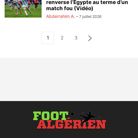
renverse l’Égypte au terme d’un
match fou (Vidéo)
Abderrahim A.
-
7 juillet 2026
1
2
3