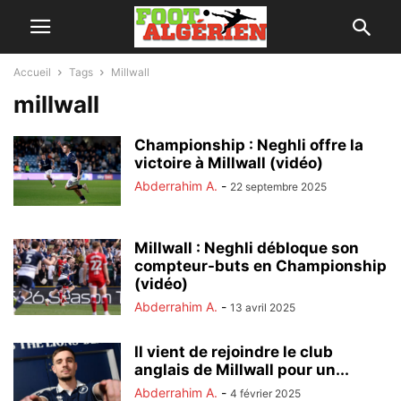
Accueil
Tags
Millwall
millwall
Championship : Neghli offre la
victoire à Millwall (vidéo)
Abderrahim A.
-
22 septembre 2025
Millwall : Neghli débloque son
compteur-buts en Championship
(vidéo)
Abderrahim A.
-
13 avril 2025
Il vient de rejoindre le club
anglais de Millwall pour un...
Abderrahim A.
-
4 février 2025