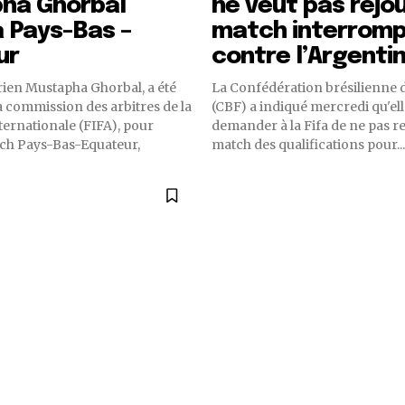
ha Ghorbal
ne veut pas rejou
a Pays-Bas –
match interrom
ur
contre l’Argenti
érien Mustapha Ghorbal, a été
La Confédération brésilienne d
a commission des arbitres de la
(CBF) a indiqué mercredi qu'elle
ternationale (FIFA), pour
demander à la Fifa de ne pas re
tch Pays-Bas-Equateur,
match des qualifications pour...