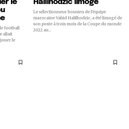
er le
Halilhodzic limogé
pu
Le sélectionneur bosnien de l'équipe
ne
marocaine Vahid Halilhodzic, a été limogé de
son poste à trois mois de la Coupe du monde
e football
2022 au...
 allait
jouer le