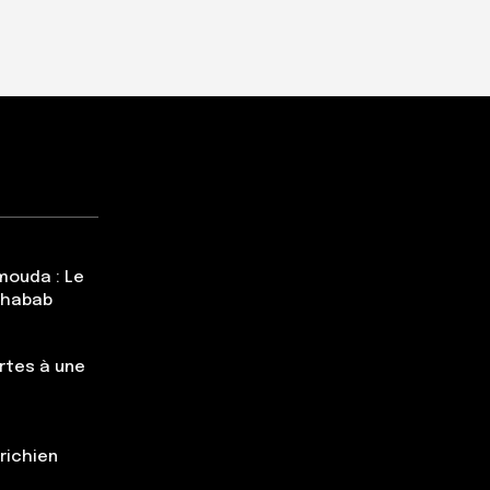
mouda : Le
Chabab
rtes à une
trichien