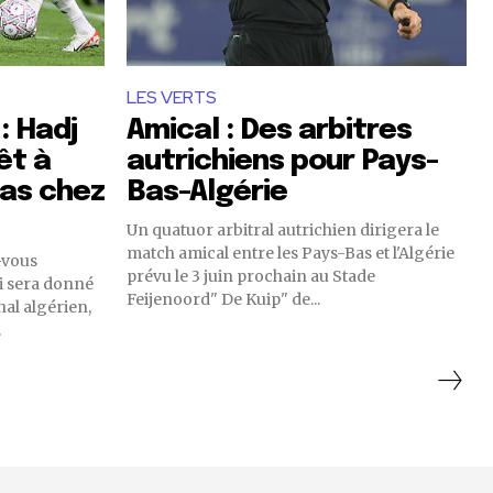
LES VERTS
: Hadj
Amical : Des arbitres
êt à
autrichiens pour Pays-
Bas chez
Bas-Algérie
Un quatuor arbitral autrichien dirigera le
match amical entre les Pays-Bas et l'Algérie
-vous
prévu le 3 juin prochain au Stade
oi sera donné
Feijenoord" De Kuip" de...
nal algérien,
.