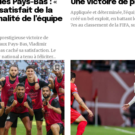
les Pays-Bas : «
Une victoire de 
satisfait de la
Appliquée et déterminée, l'équi
alité de l’équipe
créé un bel exploit, en battant 
7es au classement de la FIFA, sur
a prestigieuse victoire de
 aux Pays-Bas, Vladimir
as caché sa satisfaction. Le
national a tenu à féliciter...