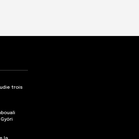
udie trois
nbouali
 Győri
e la