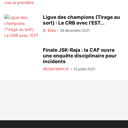
Ligue des champions (Tirage au
sort) : Le CRB avec l’EST...
B. Elias
-
28 décembre 2021
Finale JSK-Raja : la CAF ouvre
une enquête disciplinaire pour
incidents
Abderrahim A.
-
15 juillet 2021