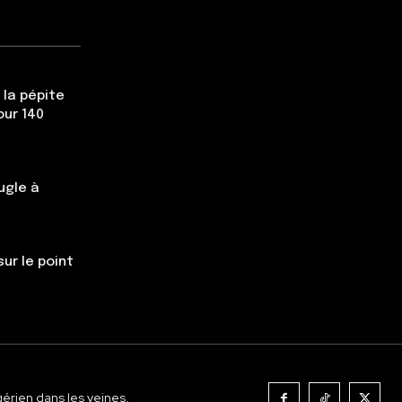
 la pépite
our 140
ugle à
ur le point
gérien dans les veines.