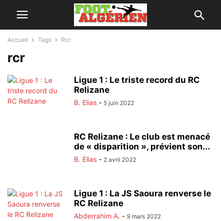
Accueil
Tags
Rcr
rcr
Ligue 1 : Le triste record du RC
Relizane
B. Elias
-
5 juin 2022
RC Relizane : Le club est menacé
de « disparition », prévient son...
B. Elias
-
2 avril 2022
Ligue 1 : La JS Saoura renverse le
RC Relizane
Abderrahim A.
-
9 mars 2022