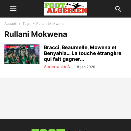
Accueil
Tags
Rullani Mokwena
Rullani Mokwena
Bracci, Beaumelle, Mowena et
Benyahia… La touche étrangère
qui fait gagner...
Abderrahim A.
-
18 juin 2026