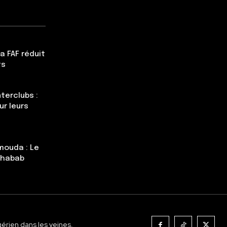
a FAF réduit
ts
terclubs :
ur leurs
mouda : Le
Chabab
gérien dans les veines.