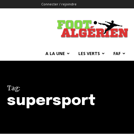
Connecter / rejoindre
FOOTALGERIEN
A LA UNE
LES VERTS
FAF
Tag:
supersport