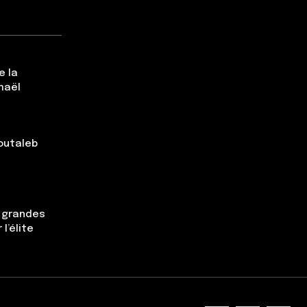
e la
maël
Boutaleb
s grandes
l’élite