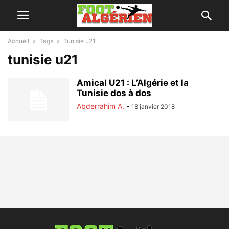
Accueil
Tags
Tunisie u21
tunisie u21
Amical U21 : L’Algérie et la
Tunisie dos à dos
Abderrahim A.
-
18 janvier 2018