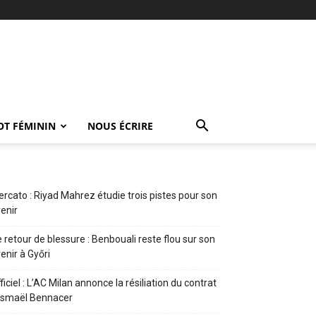
OT FÉMININ
NOUS ÉCRIRE
rcato : Riyad Mahrez étudie trois pistes pour son
enir
 retour de blessure : Benbouali reste flou sur son
enir à Győri
ficiel : L’AC Milan annonce la résiliation du contrat
Ismaël Bennacer