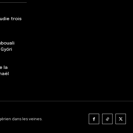
udie trois
nbouali
 Győri
e la
maël
gérien dans les veines.