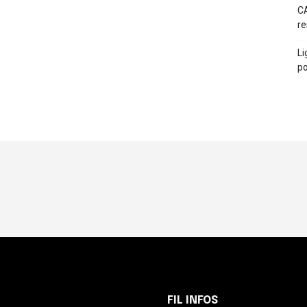
CA
re
Li
po
FIL INFOS