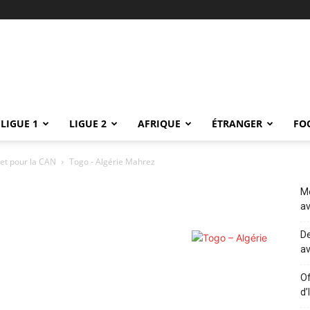
LIGUE 1
LIGUE 2
AFRIQUE
ÉTRANGER
FO
llet pour la CAN
Togo - Algérie Mahrez
Me
av
De
av
Of
d’