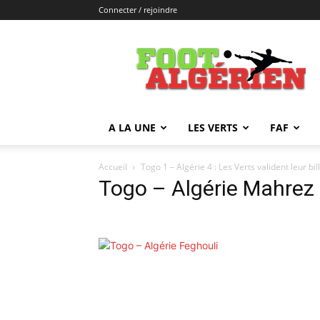
Connecter / rejoindre
FOOTALGERIEN
A LA UNE
LES VERTS
FAF
Accueil
Togo 1 – Algérie 4 : Les Verts valident leur bi
Togo – Algérie Mahrez