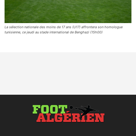
La sélection nationale des moins de 17 ans (U17) affrontera son homologue
tunisienne, ce jeudi au stade international de Benghazi (15h00)