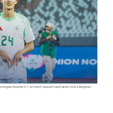
omologue libyenne 5-1, en match disputé mardi après-midi à Benghazi