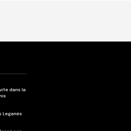
vite dans la
mis
rs Leganés