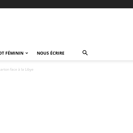
OT FÉMININ
NOUS ÉCRIRE
rton face à la Libye