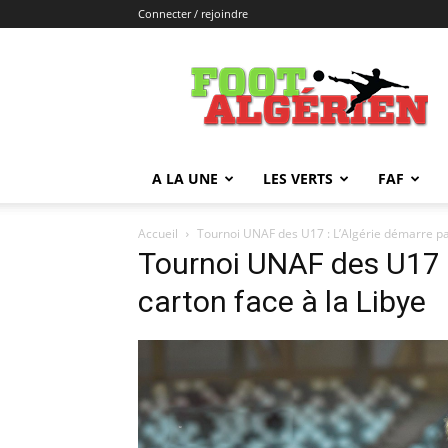
Connecter / rejoindre
FOOTALGERIEN
A LA UNE
LES VERTS
FAF
Accueil
Tournoi UNAF des U17 : L’Algérie démarre par
Tournoi UNAF des U17 :
carton face à la Libye