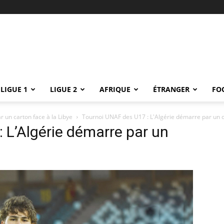
LIGUE 1
LIGUE 2
AFRIQUE
ÉTRANGER
FO
 un carton face à la Libye
Tournoi UNAF des U17 : L'Algérie démarre par un ca
 L’Algérie démarre par un