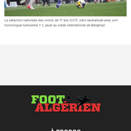
La sélection nationale des moins de 17 ans (U17), s’est neutralisée avec son
homologue tunisienne 1-1, jeudi au stade international de Benghazi