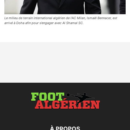
Le milieu de terrain international algérien de l’AC Milan, Ismaël Bennacer, est
arrivé à Doha afin pour s’engager avec Al Shamal SC.
À PROPOS