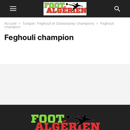
Accueil
Turquie : Feghouli et Galatasaray champions
Feghouli
champion
Feghouli champion