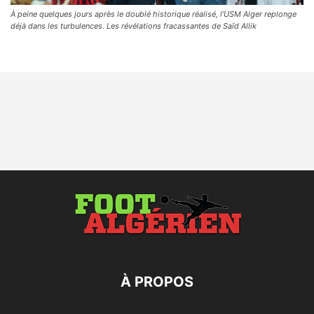
À peine quelques jours après le doublé historique réalisé, l’USM Alger replonge
déjà dans les turbulences. Les révélations fracassantes de Saïd Allik
À PROPOS