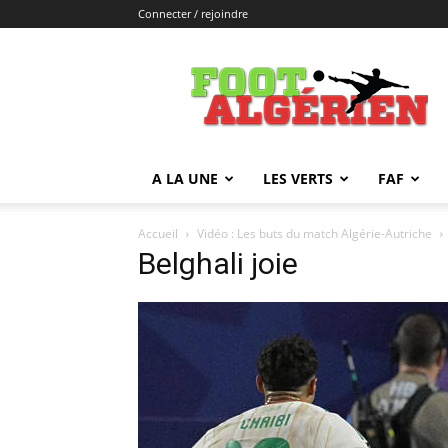
Connecter / rejoindre
FOOTALGERIEN
A LA UNE
LES VERTS
FAF
Accueil
Vidéo : Les buts du match Algérie-Autriche
Belghali joie