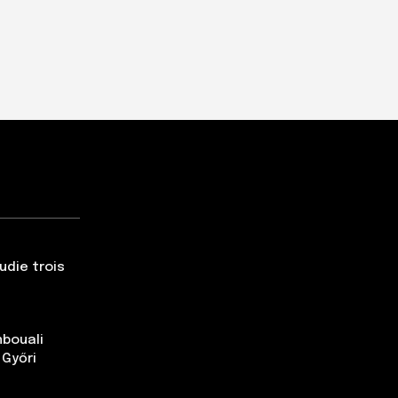
udie trois
nbouali
 Győri