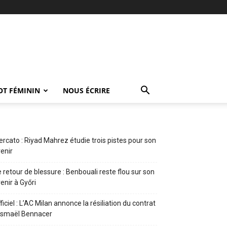
OT FÉMININ
NOUS ÉCRIRE
rcato : Riyad Mahrez étudie trois pistes pour son
enir
 retour de blessure : Benbouali reste flou sur son
enir à Győri
ficiel : L’AC Milan annonce la résiliation du contrat
Ismaël Bennacer