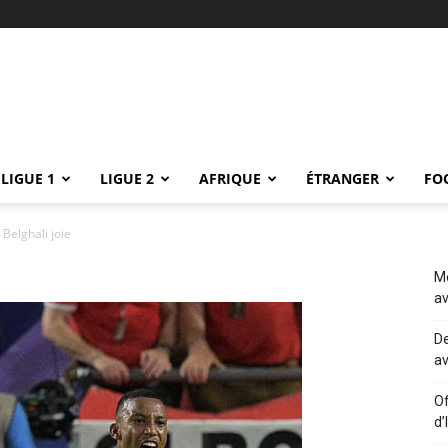
LIGUE 1
LIGUE 2
AFRIQUE
ÉTRANGER
FO
Belghali joie
Me
av
De
av
Of
d’