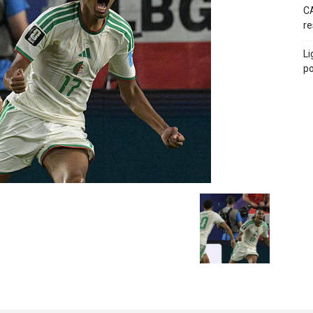
CA
re
Li
po