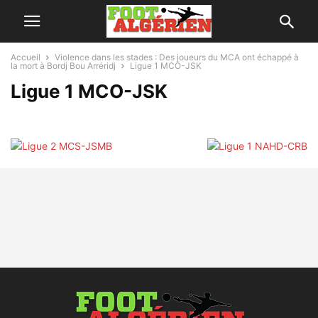
Accueil
Violence dans les stades : Des joueurs du MCA ont échappé à
la mort à Bordj Bou Arréridj
Ligue 1 MCO-JSK
Ligue 1 MCO-JSK