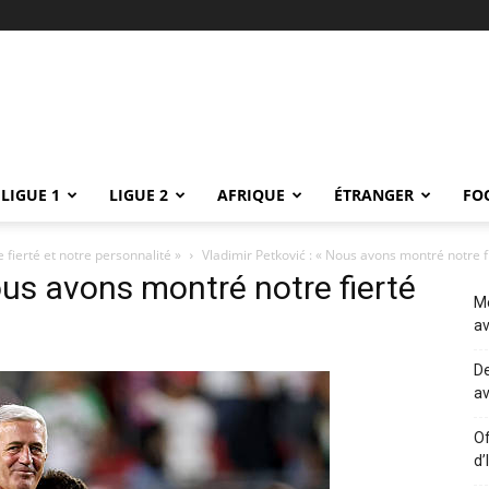
LIGUE 1
LIGUE 2
AFRIQUE
ÉTRANGER
FO
 fierté et notre personnalité »
Vladimir Petković : « Nous avons montré notre f
ous avons montré notre fierté
Me
av
De
av
Of
d’