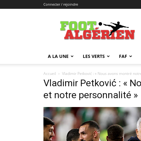
Connecter / rejoindre
FOOTALGERIEN
A LA UNE
LES VERTS
FAF
Accueil
Vladimir Petković : « Nous avons montré notre
Vladimir Petković : « N
et notre personnalité »