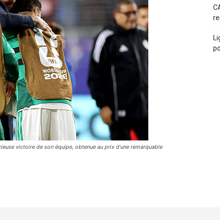
CA
re
Li
po
écieuse victoire de son équipe, obtenue au prix d’une remarquable