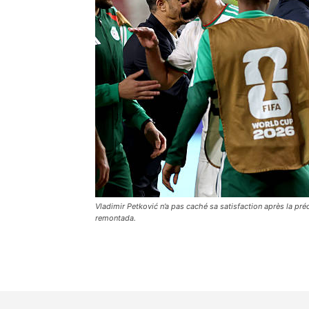
Vladimir Petković n’a pas caché sa satisfaction après la pr
remontada.