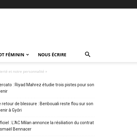
OT FÉMININ
NOUS ÉCRIRE
ierté et notre personnalité »
rcato : Riyad Mahrez étudie trois pistes pour son
enir
 retour de blessure : Benbouali reste flou sur son
enir à Győri
ficiel : L’AC Milan annonce la résiliation du contrat
Ismaël Bennacer