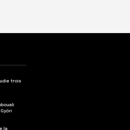
udie trois
nbouali
 Győri
e la