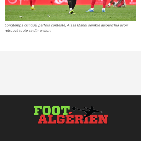
Longtemps critiqué, parfois contesté, Aïssa Mandi semble aujourd’hui avoir
retrouvé toute sa dimension.