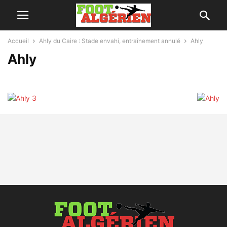
Accueil
Ahly du Caire : Stade envahi, entraînement annulé
Ahly
Ahly