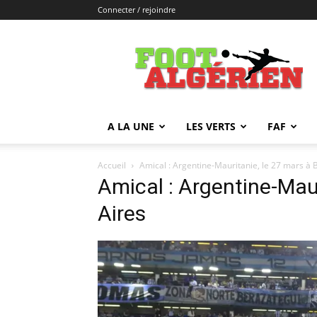
Connecter / rejoindre
FOOTALGERIEN
A LA UNE
LES VERTS
FAF
Accueil
Amical : Argentine-Mauritanie, le 27 mars à 
Amical : Argentine-Mau
Aires