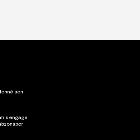
 donné son
ah s’engage
rabzonspor