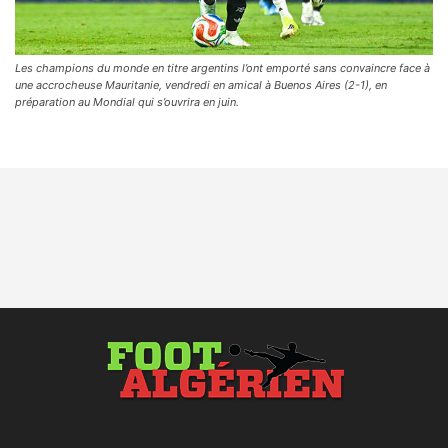
Les champions du monde en titre argentins l’ont emporté sans convaincre face à
une accrocheuse Mauritanie, vendredi en amical à Buenos Aires (2-1), en
préparation au Mondial qui s’ouvrira en juin.