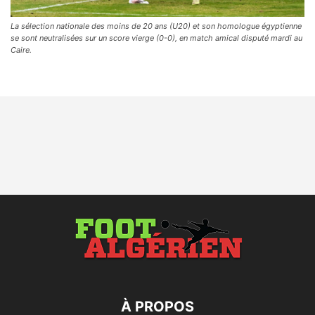
La sélection nationale des moins de 20 ans (U20) et son homologue égyptienne
se sont neutralisées sur un score vierge (0-0), en match amical disputé mardi au
Caire.
À PROPOS