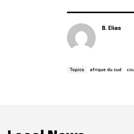
B. Elias
afrique du sud
co
Topics