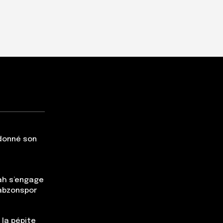
 donné son
ah s’engage
rabzonspor
 la pépite