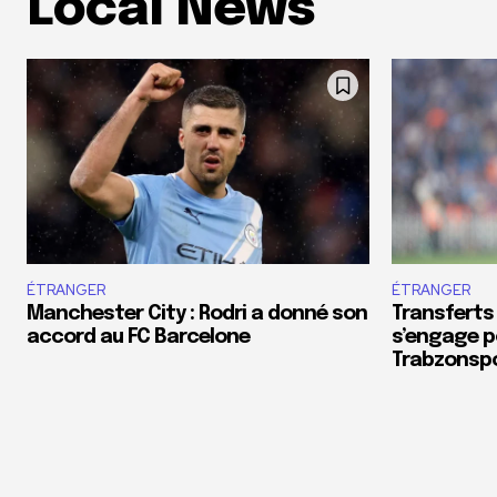
Local News
ÉTRANGER
ÉTRANGER
Manchester City : Rodri a donné son
Transferts
accord au FC Barcelone
s’engage p
Trabzonsp