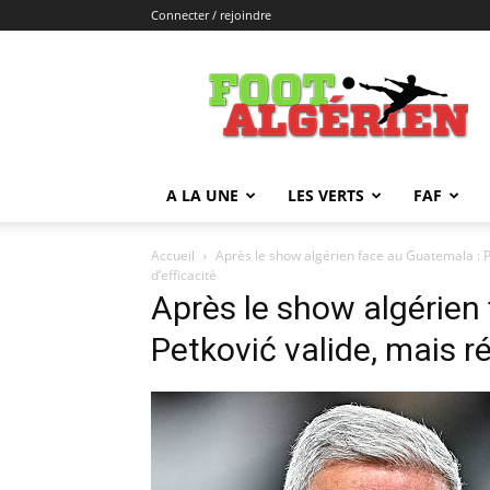
Connecter / rejoindre
FOOTALGERIEN
A LA UNE
LES VERTS
FAF
Accueil
Après le show algérien face au Guatemala : Pe
d’efficacité
Après le show algérien
Petković valide, mais r