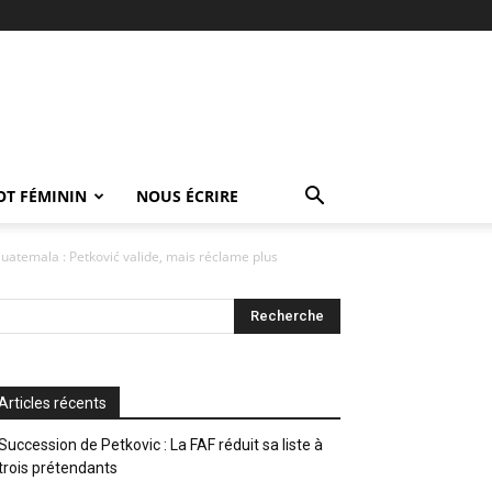
OT FÉMININ
NOUS ÉCRIRE
uatemala : Petković valide, mais réclame plus
Articles récents
Succession de Petkovic : La FAF réduit sa liste à
trois prétendants