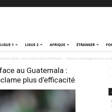
LIGUE 1
LIGUE 2
AFRIQUE
ÉTRANGER
FO
tković valide, mais réclame plus d’efficacité
Après le show algérien face au G
 face au Guatemala :
éclame plus d’efficacité