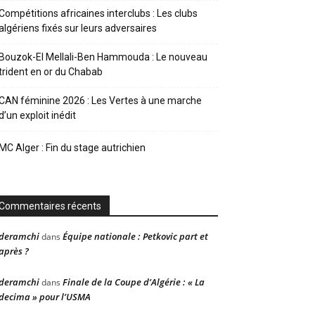
Compétitions africaines interclubs : Les clubs
algériens fixés sur leurs adversaires
Bouzok-El Mellali-Ben Hammouda : Le nouveau
trident en or du Chabab
CAN féminine 2026 : Les Vertes à une marche
d’un exploit inédit
MC Alger : Fin du stage autrichien
Commentaires récents
deramchi
Équipe nationale : Petkovic part et
dans
après ?
deramchi
Finale de la Coupe d’Algérie : « La
dans
decima » pour l’USMA