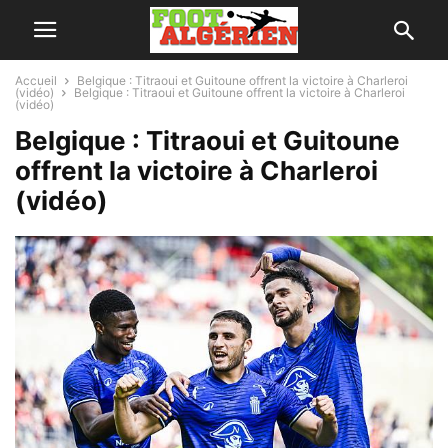
Accueil
Belgique : Titraoui et Guitoune offrent la victoire à Charleroi
(vidéo)
Belgique : Titraoui et Guitoune offrent la victoire à Charleroi
(vidéo)
Belgique : Titraoui et Guitoune
offrent la victoire à Charleroi
(vidéo)