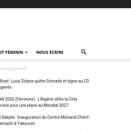
OT FÉMININ
NOUS ÉCRIRE
e Leipzig (vidéo)
ficiel : Luca Zidane quitte Grenade et signe au CD
eganés
N 2026 (Féminine) : L’Algérie défie la Côte
Ivoire pour une place au Mondial 2027
 Kabylie : Inauguration du Centre Mohand-Chérif-
annachi à Yakouren