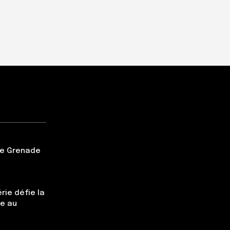
tte Grenade
rie défie la
ce au