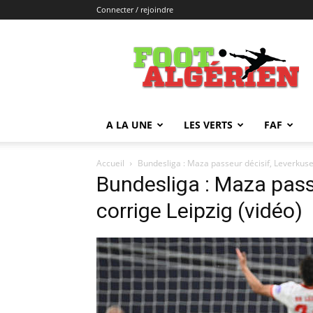
Connecter / rejoindre
FOOTALGERIEN
A LA UNE
LES VERTS
FAF
Accueil
Bundesliga : Maza passeur décisif, Leverkuse
Bundesliga : Maza pass
corrige Leipzig (vidéo)