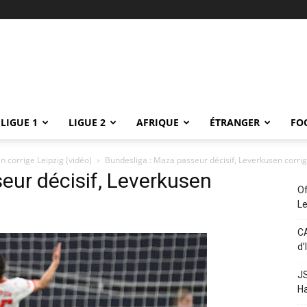
LIGUE 1
LIGUE 2
AFRIQUE
ÉTRANGER
FO
n corrige Leipzig (vidéo)
Bundesliga : Maza passeur décisif, Leverkusen corrig
eur décisif, Leverkusen
Of
L
CA
d’
JS
H